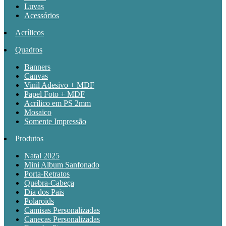
Luvas
Acessórios
Acrílicos
Quadros
Banners
Canvas
Vinil Adesivo + MDF
Papel Foto + MDF
Acrílico em PS 2mm
Mosaico
Somente Impressão
Produtos
Natal 2025
Mini Album Sanfonado
Porta-Retratos
Quebra-Cabeça
Dia dos Pais
Polaroids
Camisas Personalizadas
Canecas Personalizadas