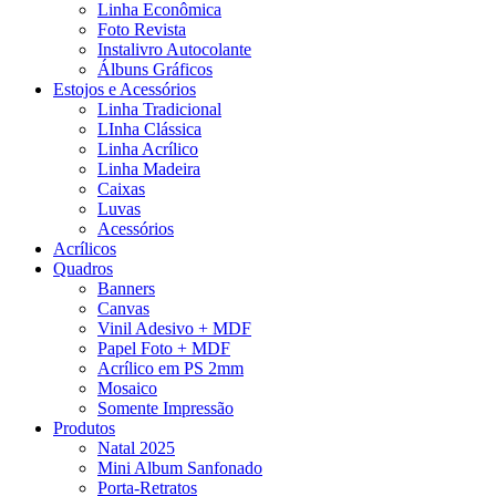
Linha Econômica
Foto Revista
Instalivro Autocolante
Álbuns Gráficos
Estojos e Acessórios
Linha Tradicional
LInha Clássica
Linha Acrílico
Linha Madeira
Caixas
Luvas
Acessórios
Acrílicos
Quadros
Banners
Canvas
Vinil Adesivo + MDF
Papel Foto + MDF
Acrílico em PS 2mm
Mosaico
Somente Impressão
Produtos
Natal 2025
Mini Album Sanfonado
Porta-Retratos