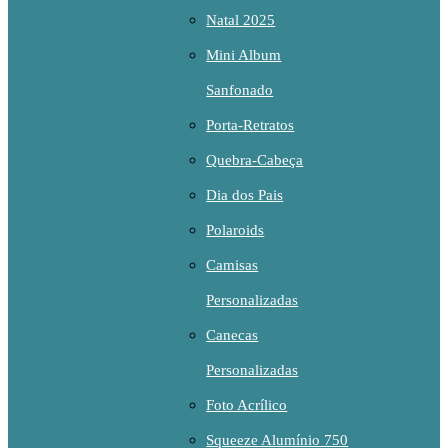
Natal 2025
Mini Album
Sanfonado
Porta-Retratos
Quebra-Cabeça
Dia dos Pais
Polaroids
Camisas
Personalizadas
Canecas
Personalizadas
Foto Acrílico
Squeeze Alumínio 750