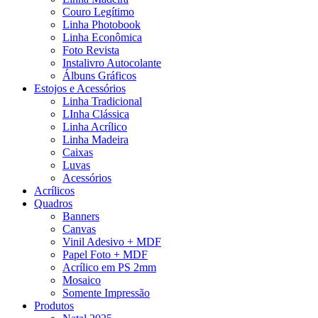
Couro Legítimo
Linha Photobook
Linha Econômica
Foto Revista
Instalivro Autocolante
Álbuns Gráficos
Estojos e Acessórios
Linha Tradicional
LInha Clássica
Linha Acrílico
Linha Madeira
Caixas
Luvas
Acessórios
Acrílicos
Quadros
Banners
Canvas
Vinil Adesivo + MDF
Papel Foto + MDF
Acrílico em PS 2mm
Mosaico
Somente Impressão
Produtos