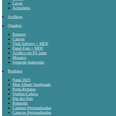
Luvas
Acessórios
Acrílicos
Quadros
Banners
Canvas
Vinil Adesivo + MDF
Papel Foto + MDF
Acrílico em PS 2mm
Mosaico
Somente Impressão
Produtos
Natal 2025
Mini Album Sanfonado
Porta-Retratos
Quebra-Cabeça
Dia dos Pais
Polaroids
Camisas Personalizadas
Canecas Personalizadas