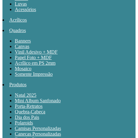
Luvas
Acessórios
Acrílicos
Quadros
Banners
Canvas
Vinil Adesivo + MDF
Papel Foto + MDF
Acrílico em PS 2mm
Mosaico
Somente Impressão
Produtos
Natal 2025
Mini Album Sanfonado
Porta-Retratos
Quebra-Cabeça
Dia dos Pais
Polaroids
Camisas Personalizadas
Canecas Personalizadas