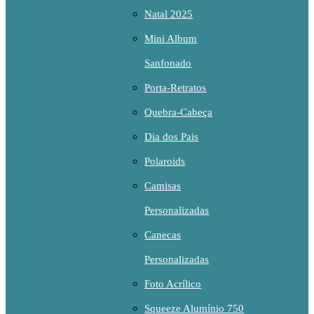
Natal 2025
Mini Album
Sanfonado
Porta-Retratos
Quebra-Cabeça
Dia dos Pais
Polaroids
Camisas
Personalizadas
Canecas
Personalizadas
Foto Acrílico
Squeeze Alumínio 750