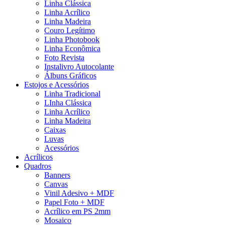
Linha Clássica
Linha Acrílico
Linha Madeira
Couro Legítimo
Linha Photobook
Linha Econômica
Foto Revista
Instalivro Autocolante
Álbuns Gráficos
Estojos e Acessórios
Linha Tradicional
LInha Clássica
Linha Acrílico
Linha Madeira
Caixas
Luvas
Acessórios
Acrílicos
Quadros
Banners
Canvas
Vinil Adesivo + MDF
Papel Foto + MDF
Acrílico em PS 2mm
Mosaico