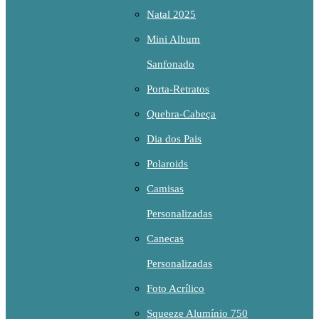
Natal 2025
Mini Album
Sanfonado
Porta-Retratos
Quebra-Cabeça
Dia dos Pais
Polaroids
Camisas
Personalizadas
Canecas
Personalizadas
Foto Acrílico
Squeeze Alumínio 750