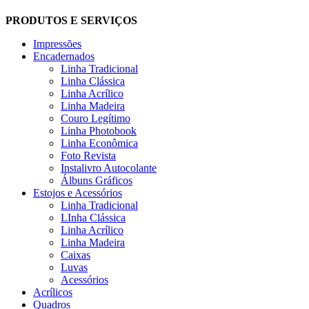
PRODUTOS E SERVIÇOS
Impressões
Encadernados
Linha Tradicional
Linha Clássica
Linha Acrílico
Linha Madeira
Couro Legítimo
Linha Photobook
Linha Econômica
Foto Revista
Instalivro Autocolante
Álbuns Gráficos
Estojos e Acessórios
Linha Tradicional
LInha Clássica
Linha Acrílico
Linha Madeira
Caixas
Luvas
Acessórios
Acrílicos
Quadros