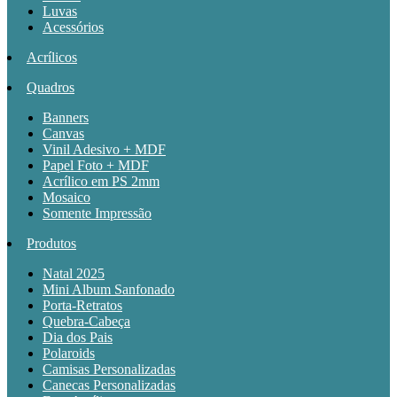
Luvas
Acessórios
Acrílicos
Quadros
Banners
Canvas
Vinil Adesivo + MDF
Papel Foto + MDF
Acrílico em PS 2mm
Mosaico
Somente Impressão
Produtos
Natal 2025
Mini Album Sanfonado
Porta-Retratos
Quebra-Cabeça
Dia dos Pais
Polaroids
Camisas Personalizadas
Canecas Personalizadas