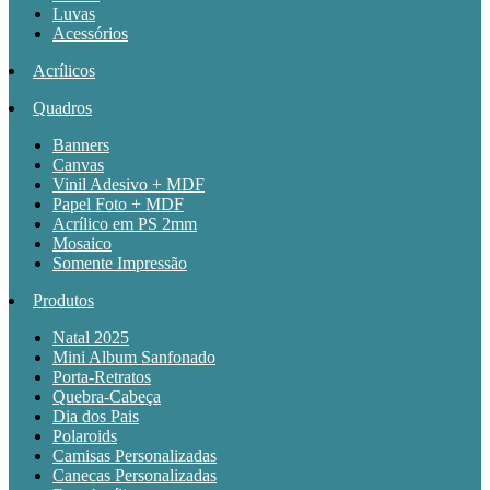
Luvas
Acessórios
Acrílicos
Quadros
Banners
Canvas
Vinil Adesivo + MDF
Papel Foto + MDF
Acrílico em PS 2mm
Mosaico
Somente Impressão
Produtos
Natal 2025
Mini Album Sanfonado
Porta-Retratos
Quebra-Cabeça
Dia dos Pais
Polaroids
Camisas Personalizadas
Canecas Personalizadas