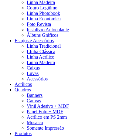
Linha Madeira
Couro Legítimo
Linha Photobook
Linha Econômica
Foto Revista
Instalivro Autocolante
Álbuns Gráficos
Estojos e Acessórios
Linha Tradicional
LInha Clássica
Linha Acrílico
Linha Madeira
Caixas
Luvas
Acessórios
Acrílicos
Quadros
Banners
Canvas
Vinil Adesivo + MDF
Papel Foto + MDF
Acrílico em PS 2mm
Mosaico
Somente Impressão
Produtos