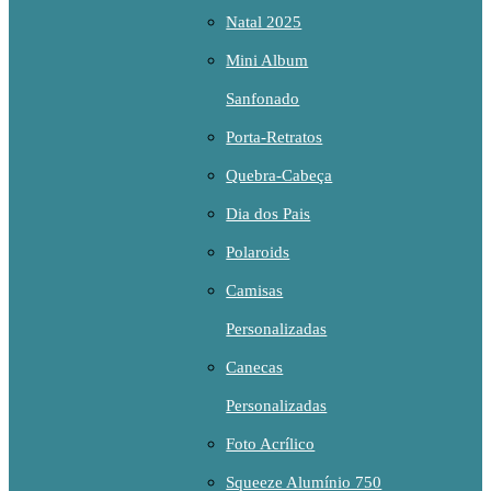
Natal 2025
Mini Album
Sanfonado
Porta-Retratos
Quebra-Cabeça
Dia dos Pais
Polaroids
Camisas
Personalizadas
Canecas
Personalizadas
Foto Acrílico
Squeeze Alumínio 750