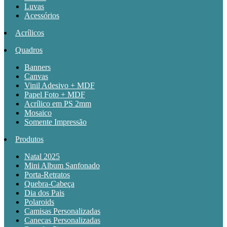
Luvas
Acessórios
Acrílicos
Quadros
Banners
Canvas
Vinil Adesivo + MDF
Papel Foto + MDF
Acrílico em PS 2mm
Mosaico
Somente Impressão
Produtos
Natal 2025
Mini Album Sanfonado
Porta-Retratos
Quebra-Cabeça
Dia dos Pais
Polaroids
Camisas Personalizadas
Canecas Personalizadas