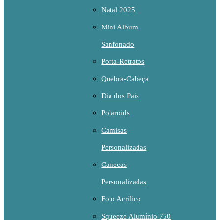
Natal 2025
Mini Album
Sanfonado
Porta-Retratos
Quebra-Cabeça
Dia dos Pais
Polaroids
Camisas
Personalizadas
Canecas
Personalizadas
Foto Acrílico
Squeeze Alumínio 750