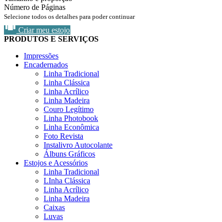
Número de Páginas
Selecione todos os detalhes para poder continuar
Criar meu estojo
PRODUTOS E SERVIÇOS
Impressões
Encadernados
Linha Tradicional
Linha Clássica
Linha Acrílico
Linha Madeira
Couro Legítimo
Linha Photobook
Linha Econômica
Foto Revista
Instalivro Autocolante
Álbuns Gráficos
Estojos e Acessórios
Linha Tradicional
LInha Clássica
Linha Acrílico
Linha Madeira
Caixas
Luvas