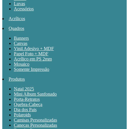
Luvas
Acessórios
Acrílicos
Quadros
Banners
Canvas
Vinil Adesivo + MDF
Papel Foto + MDF
Acrílico em PS 2mm
Mosaico
Somente Impressão
Produtos
Natal 2025
Mini Album Sanfonado
Porta-Retratos
Quebra-Cabeça
Dia dos Pais
Polaroids
Camisas Personalizadas
Canecas Personalizadas