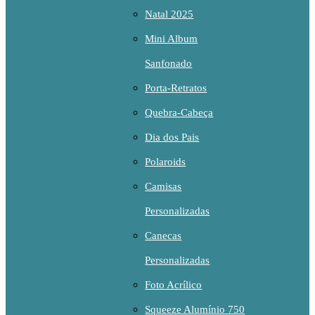
Natal 2025
Mini Album
Sanfonado
Porta-Retratos
Quebra-Cabeça
Dia dos Pais
Polaroids
Camisas
Personalizadas
Canecas
Personalizadas
Foto Acrílico
Squeeze Alumínio 750