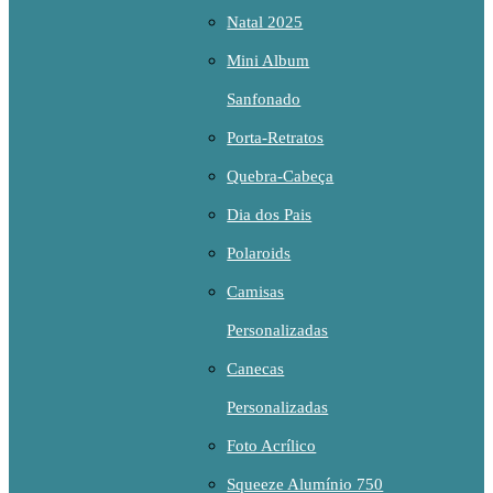
Natal 2025
Mini Album
Sanfonado
Porta-Retratos
Quebra-Cabeça
Dia dos Pais
Polaroids
Camisas
Personalizadas
Canecas
Personalizadas
Foto Acrílico
Squeeze Alumínio 750