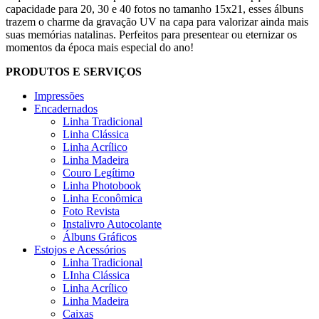
capacidade para 20, 30 e 40 fotos no tamanho 15x21, esses álbuns
trazem o charme da gravação UV na capa para valorizar ainda mais
suas memórias natalinas. Perfeitos para presentear ou eternizar os
momentos da época mais especial do ano!
PRODUTOS E SERVIÇOS
Impressões
Encadernados
Linha Tradicional
Linha Clássica
Linha Acrílico
Linha Madeira
Couro Legítimo
Linha Photobook
Linha Econômica
Foto Revista
Instalivro Autocolante
Álbuns Gráficos
Estojos e Acessórios
Linha Tradicional
LInha Clássica
Linha Acrílico
Linha Madeira
Caixas