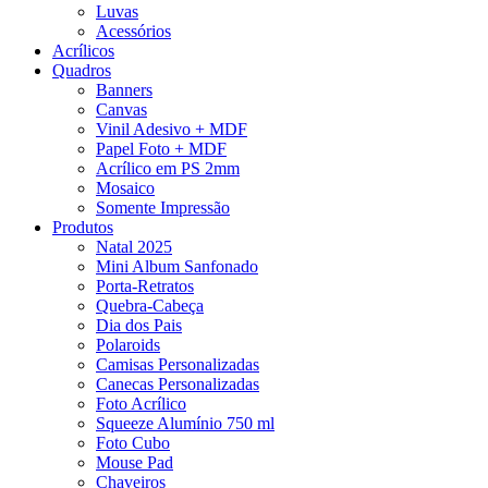
Luvas
Acessórios
Acrílicos
Quadros
Banners
Canvas
Vinil Adesivo + MDF
Papel Foto + MDF
Acrílico em PS 2mm
Mosaico
Somente Impressão
Produtos
Natal 2025
Mini Album Sanfonado
Porta-Retratos
Quebra-Cabeça
Dia dos Pais
Polaroids
Camisas Personalizadas
Canecas Personalizadas
Foto Acrílico
Squeeze Alumínio 750 ml
Foto Cubo
Mouse Pad
Chaveiros