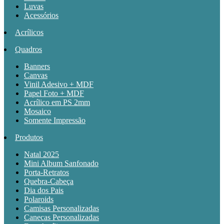
Luvas
Acessórios
Acrílicos
Quadros
Banners
Canvas
Vinil Adesivo + MDF
Papel Foto + MDF
Acrílico em PS 2mm
Mosaico
Somente Impressão
Produtos
Natal 2025
Mini Album Sanfonado
Porta-Retratos
Quebra-Cabeça
Dia dos Pais
Polaroids
Camisas Personalizadas
Canecas Personalizadas